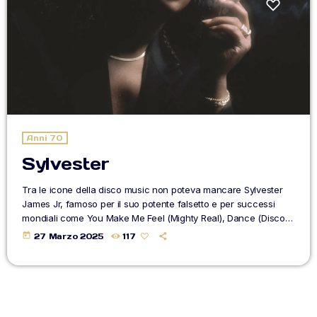
BLOG
CONTATTI
ON AIR
Anni 70
Sylvester
Upcoming shows
Tra le icone della disco music non poteva mancare Sylvester
James Jr, famoso per il suo potente falsetto e per successi
mondiali come You Make Me Feel (Mighty Real), Dance (Disco
TOP CHART
Heat), Stars e I (Who Have Nothing). Una personalità impossibile
today
27 Marzo 2025
117
da non notare, un personaggio controverso che fece scandalo
tra gli anni 70 e 80. Sylvester James Jr., meglio conosciuto
come Sylvester è una delle figure più iconiche della […]