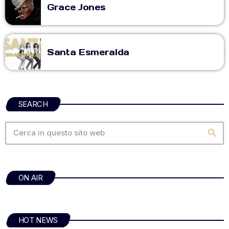
Grace Jones
Santa Esmeralda
SEARCH
search
ON AIR
HOT NEWS