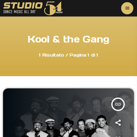
menu
close
music_note
PLAY
Kool & the Gang
1 Risultato / Pagina 1 di 1
play_arrow
OnAir
HOME
insert_link
SINTONIZZATI
EVENTI