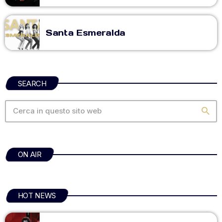
Santa Esmeralda
SEARCH
search
ON AIR
HOT NEWS