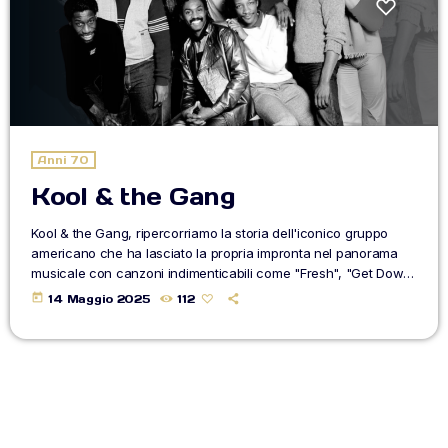
BLOG
CONTATTI
ON AIR
Anni 70
Kool & the Gang
Kool & the Gang, ripercorriamo la storia dell'iconico gruppo
Upcoming shows
americano che ha lasciato la propria impronta nel panorama
musicale con canzoni indimenticabili come "Fresh", "Get Down
On It" e "Celebration", diventati dei classici della disco music.
today
14 Maggio 2025
112
Nel corso degli anni, i principali membri del gruppo sono stati i
TOP CHART
fratelli Robert "Kool" Bell, bassista, e Ronald "Khalis" Bell,
sassofonista tenore. Altri membri fondamentali sono stati
George Brown, alla batteria, Robert Mickens, […]