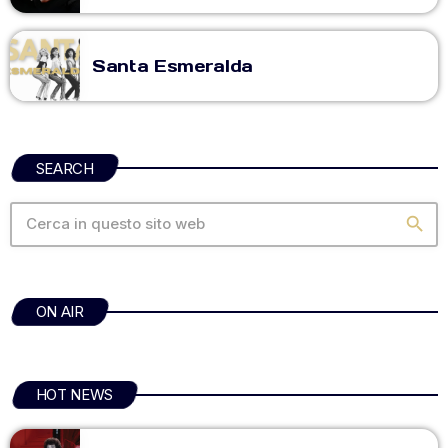
Santa Esmeralda
SEARCH
search
ON AIR
HOT NEWS