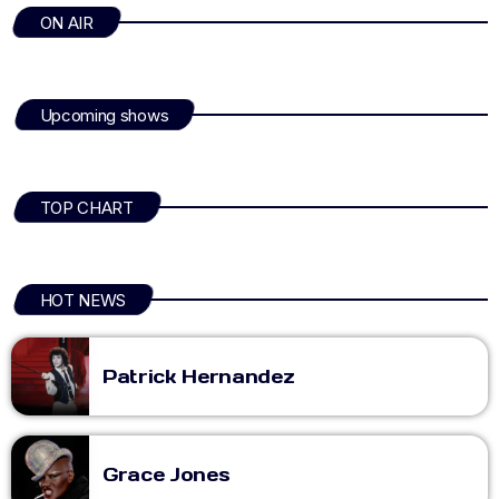
ON AIR
Upcoming shows
TOP CHART
HOT NEWS
Patrick Hernandez
Grace Jones