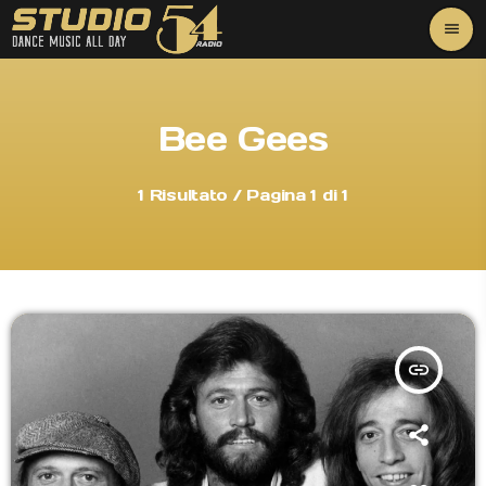
menu
close
music_note
PLAY
Bee Gees
1 Risultato / Pagina 1 di 1
play_arrow
OnAir
HOME
insert_link
SINTONIZZATI
EVENTI