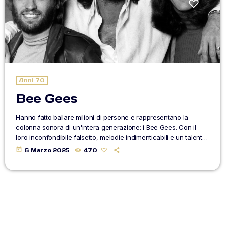
BLOG
CONTATTI
ON AIR
Anni 70
Bee Gees
Hanno fatto ballare milioni di persone e rappresentano la
Upcoming shows
colonna sonora di un'intera generazione: i Bee Gees. Con il
loro inconfondibile falsetto, melodie indimenticabili e un talento
unico per le armonie vocali, i fratelli Gibb hanno scritto la storia
today
6 Marzo 2025
470
della musica degli anni '70 e della disco music. Impossibile
TOP CHART
dimenticare le note travolgenti di brani come Stayin' Alive e
Night Fever. Ripercorriamo la straordinaria carriera di Barry
Gibb, Robin Gibb […]